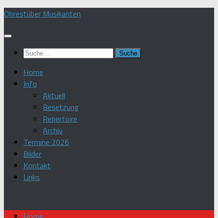
Zum
Ohrestüber Musikanten
Inhalt
springen
Suche
nach:
Home
Info
Aktuell
Besetzung
Repertoire
Archiv
Termine 2026
Bilder
Kontakt
Links
Home